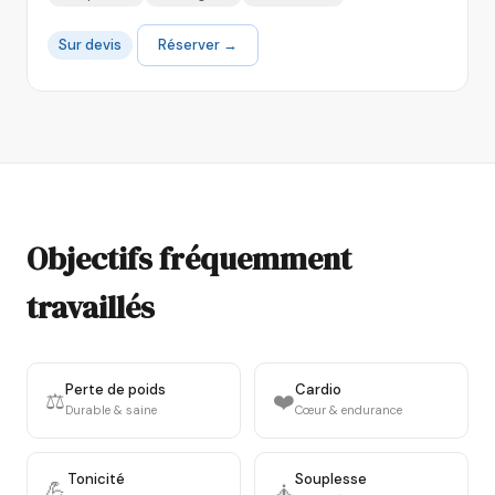
Sur devis
Réserver →
Objectifs fréquemment
travaillés
Perte de poids
Cardio
⚖️
❤️
Durable & saine
Cœur & endurance
Tonicité
Souplesse
💪
🧘